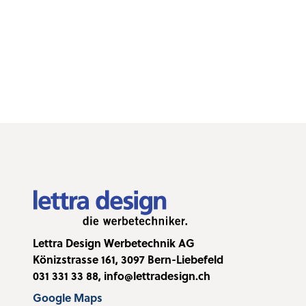
CUTTER 
MUSTER
Für Marketing
HIER SCHLÄGT DAS HERZ FÜR BERATER
Lettra Design Werbetechnik AG
Könizstrasse 161, 3097 Bern-Liebefeld
031 331 33 88
,
info@lettradesign.ch
Google Maps