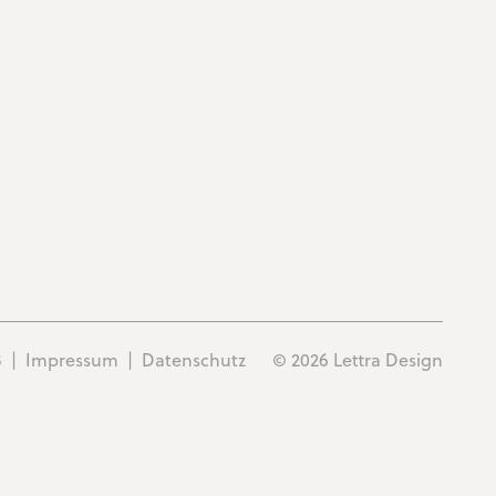
FFENTLICHER VERKEHR
RUNDGANG
ESSEN & AUSSTELLUNGEN
MEILENSTEINE
UTTER / 3D
STELLENANGEBOT
USTERSERVICE
B
|
Impressum
|
Datenschutz
©
2026
Lettra Design