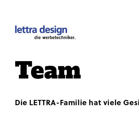
Team
SHOWROOM
FAHRZE
TECHNIK
BESCHI
Die LETTRA-Familie hat viele Gesic
MATERIAL HIGHLIGHTS
ARCHIT
LABOR / PRODUKTENTWICKLUNG
ÖFFENT
DATENBLÄTTER
MESSEN