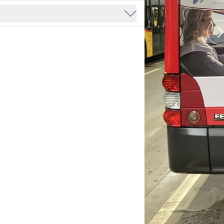
MAP / ADRESSE
/ 3D
STELLENANGEBOT
KONTAKTFORMULAR
SERVICE
AG
Für Gestalter
HIER SCHLÄGT DAS HERZ FÜR KREATIV