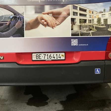
B
|
Impressum
|
Datenschutz
©
2026
Lettra Design
E