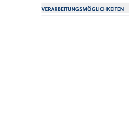
CUTTER 
VERARBEITUNGSMÖGLICHKEITEN
MUSTER
Für Marketing
HIER SCHLÄGT DAS HERZ FÜR BERATER